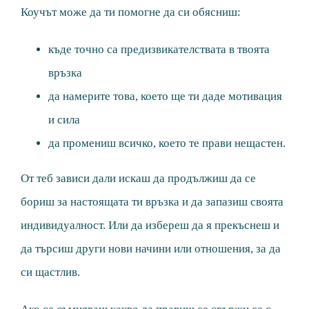
Коучът може да ти помогне да си обясниш:
къде точно са предизвикателствата в твоята
връзка
да намерите това, което ще ти даде мотивация
и сила
да промениш всичко, което те прави нещастен.
От теб зависи дали искаш да продължиш да се
бориш за настоящата ти връзка и да запазиш своята
индивидуалност. Или да избереш да я прекъснеш и
да търсиш други нови начини или отношения, за да
си щастлив.