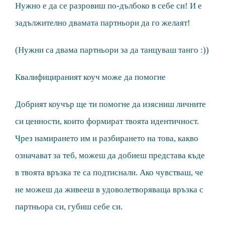
Нужно е да се разровиш по-дълбоко в себе си! И е
задължително двамата партньори да го желаят!
(Нужни са двама партньори за да танцуваш танго :))
Квалифицираният коуч може да помогне
Добрият коучър ще ти помогне да изясниш личните
си ценности, които формират твоята идентичност.
Чрез намирането им и разбирането на това, какво
означават за теб, можеш да добиеш представа къде
в твоята връзка те са подтиснали. Ако чувстваш, че
не можеш да живееш в удоволетворяваща връзка с
партньора си, губиш себе си.