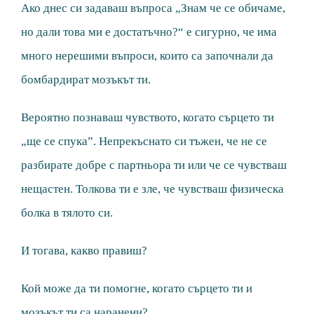
Ако днес си задаваш въпроса „Знам че се обичаме,
но дали това ми е достатъчно?“ е сигурно, че има
много нерешими въпроси, които са започнали да
бомбардират мозъкът ти.
Вероятно познаваш чувството, когато сърцето ти
„ще се спука”. Непрекъснато си тъжен, че не се
разбирате добре с партньора ти или че се чувстваш
нещастен. Толкова ти е зле, че чувстваш физическа
болка в тялото си.
И тогава, какво правиш?
Кой може да ти помогне, когато сърцето ти и
мозъкът ти са наранени?