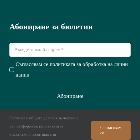
Абониране за бюлетин
Съгласявам се политиката за обработка на лични
данни
Абониране
Съгласие с общите условия за ползване
© Copyright 2012 - 2026 | Coach.bg | Dream Coach ApS
на платформата, политиката за
Съгласявам
се
бисквитки и политиката за