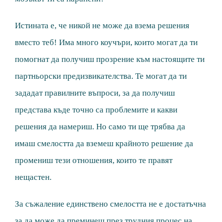
Истината е, че никой не може да взема решения
вместо теб! Има много коучъри, които могат да ти
помогнат да получиш прозрение към настоящите ти
партньорски предизвикателства. Те могат да ти
зададат правилните въпроси, за да получиш
представа къде точно са проблемите и какви
решения да намериш. Но само ти ще трябва да
имаш смелостта да вземеш крайното решение да
промениш тези отношения, които те правят
нещастен.
За съжаление единствено смелостта не е достатъчна
за да може да преминеш през трудния процес на