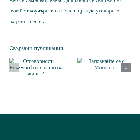
Ако се съмняваш какво да правиш се свържи се с
някой от коучърите на Coach.bg за да уговорите
коучинг сесия.
Свързани публикации
Отговорност:
Запознайте
Buzzword
се с
или начин
Миглена
на живот?